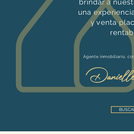
brindar a nuest
una experienci
y venta pla
rentab
Agente inmobiliario, co
BUSCA