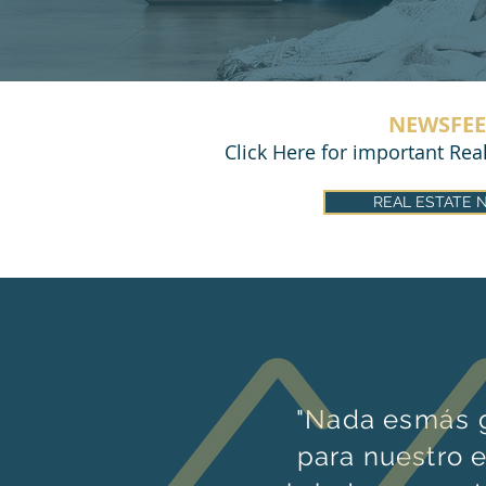
NEWSFEE
Click Here for important Rea
REAL ESTATE 
"Nada es
más
g
para nuestro 