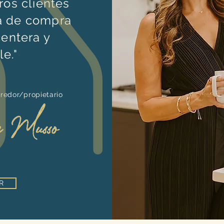
ros clientes
a de compra
centera y
le.
"
rredor/propietario
R