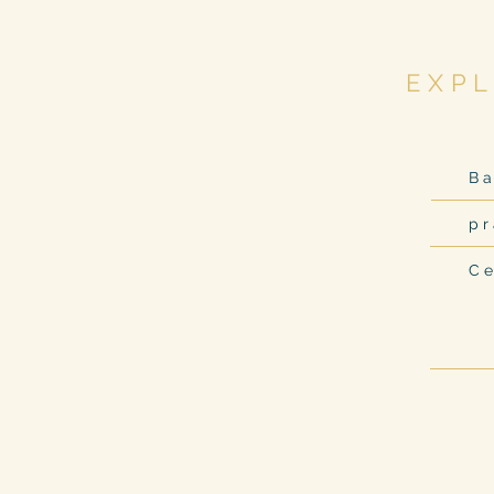
EXPL
B
pr
Ce